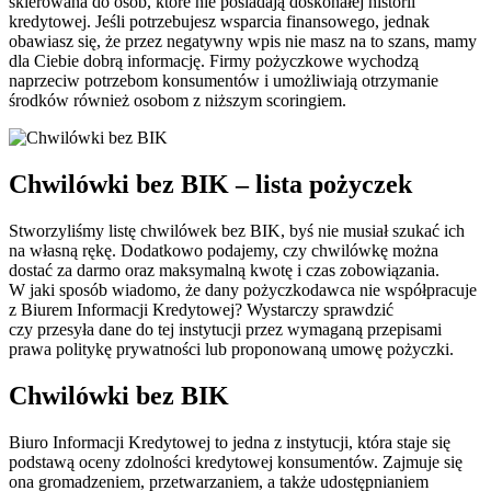
skierowana do osób, które nie posiadają doskonałej historii
kredytowej. Jeśli potrzebujesz wsparcia finansowego, jednak
obawiasz się, że przez negatywny wpis nie masz na to szans, mamy
dla Ciebie dobrą informację. Firmy pożyczkowe wychodzą
naprzeciw potrzebom konsumentów i umożliwiają otrzymanie
środków również osobom z niższym scoringiem.
Chwilówki bez BIK – lista pożyczek
Stworzyliśmy listę chwilówek bez BIK, byś nie musiał szukać ich
na własną rękę. Dodatkowo podajemy, czy chwilówkę można
dostać za darmo oraz maksymalną kwotę i czas zobowiązania.
W jaki sposób wiadomo, że dany pożyczkodawca nie współpracuje
z Biurem Informacji Kredytowej? Wystarczy sprawdzić
czy przesyła dane do tej instytucji przez wymaganą przepisami
prawa politykę prywatności lub proponowaną umowę pożyczki.
Chwilówki bez BIK
Biuro Informacji Kredytowej to jedna z instytucji, która staje się
podstawą oceny zdolności kredytowej konsumentów. Zajmuje się
ona gromadzeniem, przetwarzaniem, a także udostępnianiem