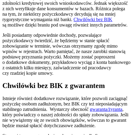
zdolności kredytowej swoich wnioskodawców. Jednak większość
z nich weryfikuje dane konsumentów w bazach. Różnica polega
na tym, że niektórzy pożyczkodawcy decydują się na mniej
rygorystyczne wymagania niż banki.
Chwilówki bez BIK
są możliwe dzięki braniu pod uwagę również innych parametrów.
Jeśli posiadamy odpowiednie dochody, pozwalające
pożyczkodawcy twierdzić, że będziemy w stanie spłacić
zobowiązanie w terminie, wówczas otrzymamy zgodę mimo
wpisów w rejestrach. Warto pamiętać, że nasze zarobki stanowią
podstawę przyznania pożyczki. Możemy zostać poproszeni
o dodatkowe dokumenty, przykładowo wyciąg z konta bankowego
z ostatnich kilku miesięcy, zaświadczenie od pracodawcy
czy rzadziej kopie umowy.
Chwilówki bez BIK z gwarantem
Istnieje również dodatkowe rozwiązanie, które pozwoli zaciągnąć
pożyczkę osobom zadłużonym, bez BIK czy też nieposiadającym
stabilnego zatrudnienia. Wystarczy obecność
gwaranta/żyranta
,
który poświadczy o naszej zdolności do spłaty zobowiązania. Jeśli
nie wywiążemy się ze swoich obowiązków, wówczas to gwarant
będzie musiał spłacić dotychczasowe zadłużenie.