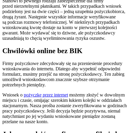
Stanowi to pewnego rodzaju zabezpieczenie dla firmy
przed nierzetelnymi płatnikami. W takich przypadkach wniosek
podzielony jest na dwie części – jedną uzupełnia pożyczkobiorca,
drugą żyrant. Następnie wszystkie informacje weryfikowane
są podczas rozmowy telefonicznej. W niektórych przypadkach
wnioskowaną kwotę dostaje na konto w pierwszej kolejności
gwarant. Może wydawać się to dziwne, ale pożyczkodawcy
uzasadniają to chęcią wyeliminowania ryzyka oszustw.
Chwilówki online bez BIK
Firmy pożyczkowe zdecydowały się na przeniesienie procedury
wnioskowania do internetu. Dlatego aby wypełnić odpowiedni
formularz, musimy przejść na stronę pożyczkodawcy. Ten zabieg
umożliwił wnioskodawcom znacznie szybsze otrzymanie
potrzebnych pieniędzy.
Wniosek o
pożyczkę przez internet
możemy złożyć w dowolnym
miejscu i czasie, omijając szerokim łukiem kolejki w oddziałach
stacjonarnym. Nasza prośba zostanie zweryfikowana w godzinach
pracy pożyczkodawcy. Jeśli decyzja będzie pozytywna, niemal
natychmiast po jej wydaniu wnioskowane pieniądze zostaną
przelane na nasze konto.