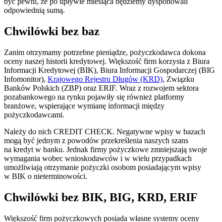
być pewni, że po upływie miesiąca będziemy dysponowali
odpowiednią sumą.
Chwilówki bez baz
Zanim otrzymamy potrzebne pieniądze, pożyczkodawca dokona
oceny naszej historii kredytowej. Większość firm korzysta z Biura
Informacji Kredytowej (BIK), Biura Informacji Gospodarczej (BIG
Infomonitor),
Krajowego Rejestru Długów (KRD)
, Związku
Banków Polskich (ZBP) oraz ERIF. Wraz z rozwojem sektora
pozabankowego na rynku pojawiły się również platformy
branżowe, wspierające wymianę informacji między
pożyczkodawcami.
Należy do nich CREDIT CHECK. Negatywne wpisy w bazach
mogą być jednym z powodów przekreślenia naszych szans
na kredyt w banku. Jednak firmy pożyczkowe zmniejszają swoje
wymagania wobec wnioskodawców i w wielu przypadkach
umożliwiają otrzymanie pożyczki osobom posiadającym wpisy
w BIK o nieterminowości.
Chwilówki bez BIK, BIG, KRD, ERIF
Większość firm pożyczkowych posiada własne systemy oceny