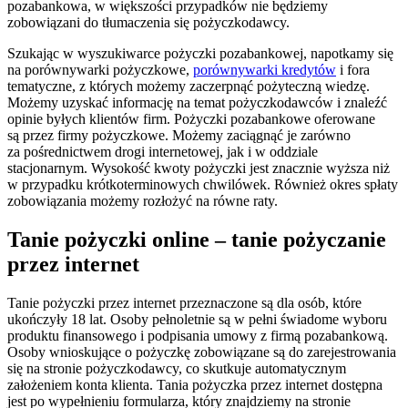
pozabankowa, w większości przypadków nie będziemy
zobowiązani do tłumaczenia się pożyczkodawcy.
Szukając w wyszukiwarce pożyczki pozabankowej, napotkamy się
na porównywarki pożyczkowe,
porównywarki kredytów
i fora
tematyczne, z których możemy zaczerpnąć pożyteczną wiedzę.
Możemy uzyskać informację na temat pożyczkodawców i znaleźć
opinie byłych klientów firm. Pożyczki pozabankowe oferowane
są przez firmy pożyczkowe. Możemy zaciągnąć je zarówno
za pośrednictwem drogi internetowej, jak i w oddziale
stacjonarnym. Wysokość kwoty pożyczki jest znacznie wyższa niż
w przypadku krótkoterminowych chwilówek. Również okres spłaty
zobowiązania możemy rozłożyć na równe raty.
Tanie pożyczki online – tanie pożyczanie
przez internet
Tanie pożyczki przez internet przeznaczone są dla osób, które
ukończyły 18 lat. Osoby pełnoletnie są w pełni świadome wyboru
produktu finansowego i podpisania umowy z firmą pozabankową.
Osoby wnioskujące o pożyczkę zobowiązane są do zarejestrowania
się na stronie pożyczkodawcy, co skutkuje automatycznym
założeniem konta klienta. Tania pożyczka przez internet dostępna
jest po wypełnieniu formularza, który znajdziemy na stronie