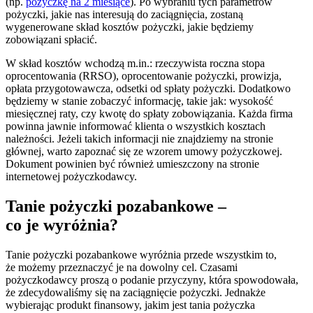
(np.
pożyczkę na 2 miesiące
). Po wybraniu tych parametrów
pożyczki, jakie nas interesują do zaciągnięcia, zostaną
wygenerowane skład kosztów pożyczki, jakie będziemy
zobowiązani spłacić.
W skład kosztów wchodzą m.in.: rzeczywista roczna stopa
oprocentowania (RRSO), oprocentowanie pożyczki, prowizja,
opłata przygotowawcza, odsetki od spłaty pożyczki. Dodatkowo
będziemy w stanie zobaczyć informację, takie jak: wysokość
miesięcznej raty, czy kwotę do spłaty zobowiązania. Każda firma
powinna jawnie informować klienta o wszystkich kosztach
należności. Jeżeli takich informacji nie znajdziemy na stronie
głównej, warto zapoznać się ze wzorem umowy pożyczkowej.
Dokument powinien być również umieszczony na stronie
internetowej pożyczkodawcy.
Tanie pożyczki pozabankowe –
co je wyróżnia?
Tanie pożyczki pozabankowe wyróżnia przede wszystkim to,
że możemy przeznaczyć je na dowolny cel. Czasami
pożyczkodawcy proszą o podanie przyczyny, która spowodowała,
że zdecydowaliśmy się na zaciągnięcie pożyczki. Jednakże
wybierając produkt finansowy, jakim jest tania pożyczka