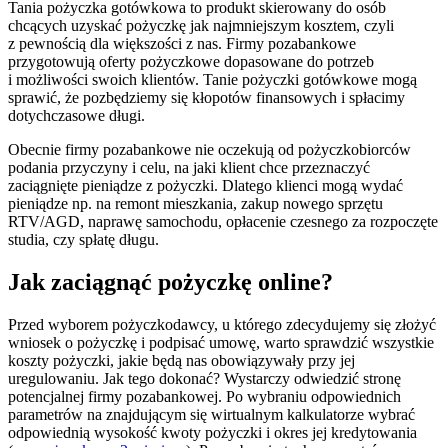
Tania pożyczka gotówkowa to produkt skierowany do osób
chcących uzyskać pożyczkę jak najmniejszym kosztem, czyli
z pewnością dla większości z nas. Firmy pozabankowe
przygotowują oferty pożyczkowe dopasowane do potrzeb
i możliwości swoich klientów. Tanie pożyczki gotówkowe mogą
sprawić, że pozbędziemy się kłopotów finansowych i spłacimy
dotychczasowe długi.
Obecnie firmy pozabankowe nie oczekują od pożyczkobiorców
podania przyczyny i celu, na jaki klient chce przeznaczyć
zaciągnięte pieniądze z pożyczki. Dlatego klienci mogą wydać
pieniądze np. na remont mieszkania, zakup nowego sprzętu
RTV/AGD, naprawę samochodu, opłacenie czesnego za rozpoczęte
studia, czy spłatę długu.
Jak zaciągnąć pożyczkę online?
Przed wyborem pożyczkodawcy, u którego zdecydujemy się złożyć
wniosek o pożyczkę i podpisać umowę, warto sprawdzić wszystkie
koszty pożyczki, jakie będą nas obowiązywały przy jej
uregulowaniu. Jak tego dokonać? Wystarczy odwiedzić stronę
potencjalnej firmy pozabankowej. Po wybraniu odpowiednich
parametrów na znajdującym się wirtualnym kalkulatorze wybrać
odpowiednią wysokość kwoty pożyczki i okres jej kredytowania