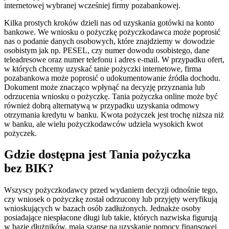
internetowej wybranej wcześniej firmy pozabankowej.
Kilka prostych kroków dzieli nas od uzyskania gotówki na konto
bankowe. We wniosku o pożyczkę pożyczkodawca może poprosić
nas o podanie danych osobowych, które znajdziemy w dowodzie
osobistym jak np. PESEL, czy numer dowodu osobistego, dane
teleadresowe oraz numer telefonu i adres e-mail. W przypadku ofert,
w których chcemy uzyskać tanie pożyczki internetowe, firma
pozabankowa może poprosić o udokumentowanie źródła dochodu.
Dokument może znacząco wpłynąć na decyzję przyznania lub
odrzucenia wniosku o pożyczkę. Tania pożyczka online może być
również dobrą alternatywą w przypadku uzyskania odmowy
otrzymania kredytu w banku. Kwota pożyczek jest trochę niższa niż
w banku, ale wielu pożyczkodawców udziela wysokich kwot
pożyczek.
Gdzie dostępna jest Tania pożyczka
bez BIK?
Wszyscy pożyczkodawcy przed wydaniem decyzji odnośnie tego,
czy wniosek o pożyczkę został odrzucony lub przyjęty weryfikują
wnioskujących w bazach osób zadłużonych. Jednakże osoby
posiadające niespłacone długi lub takie, których nazwiska figurują
w bazie dłużników, mają szansę na uzyskanie pomocy finansowej