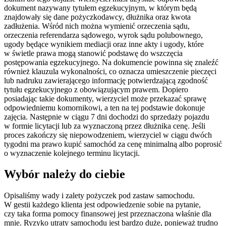
dokument nazywany tytułem egzekucyjnym, w którym będą
znajdowały się dane pożyczkodawcy, dłużnika oraz kwota
zadłużenia. Wśród nich można wymienić orzeczenia sądu,
orzeczenia referendarza sądowego, wyrok sądu polubownego,
ugody będące wynikiem mediacji oraz inne akty i ugody, które
w świetle prawa mogą stanowić podstawę do wszczęcia
postępowania egzekucyjnego. Na dokumencie powinna się znaleźć
również klauzula wykonalności, co oznacza umieszczenie pieczęci
lub nadruku zawierającego informację potwierdzającą zgodność
tytułu egzekucyjnego z obowiązującym prawem. Dopiero
posiadając takie dokumenty, wierzyciel może przekazać sprawę
odpowiedniemu komornikowi, a ten na tej podstawie dokonuje
zajęcia. Następnie w ciągu 7 dni dochodzi do sprzedaży pojazdu
w formie licytacji lub za wyznaczoną przez dłużnika cenę. Jeśli
proces zakończy się niepowodzeniem, wierzyciel w ciągu dwóch
tygodni ma prawo kupić samochód za cenę minimalną albo poprosić
o wyznaczenie kolejnego terminu licytacji.
Wybór należy do ciebie
Opisaliśmy wady i zalety pożyczek pod zastaw samochodu.
W gestii każdego klienta jest odpowiedzenie sobie na pytanie,
czy taka forma pomocy finansowej jest przeznaczona właśnie dla
mnie. Ryzyko utraty samochodu jest bardzo duże, ponieważ trudno