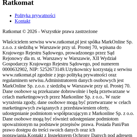
Ratkomat
Polityka prywatności
Kontakt
Ratkomat © 2026 - Wszystkie prawa zastrzeżone
Właścicielem serwisu www.ratkomat.pl jest spółka MarkOnline Sp.
z.o.o. z siedzibą w Warszawie przy ul. Prostej 70, wpisana do
Krajowego Rejestru Sądowego, prowadzonego przez Sąd
Rejonowy dla m. st. Warszawy w Warszawie, XII Wydział
Gospodarczy Krajowego Rejestru Sądowego, pod numerem
0000632902, NIP: 5252673149.Użytkownicy korzystają z serwisu
www.ratkomat.pl zgodnie z jego polityką prywatności oraz
regulaminem serwisu.Administratorem danych osobowych jest
MarkOnline Sp. z.o.o. z siedzibą w Warszawie przy ul. Prostej 70.
Dane osobowe są przekazane dobrowolnie i będą przetwarzane w
celach marketingowych przez Markonline Sp. z o.o.. W razie
wyrażenia zgody, dane osobowe mogą być przetwarzane w celach
marketingowych związanych z przedstawieniem oferty,
udostępnianie podmiotom współpracującym z Markonline Sp. z o.o.
Dane osobowe mogą być również udostępniane podmiotom
upoważnionym na podstawie przepisów prawa. Posiada Pani/Pan
prawo dostępu do treści swoich danych oraz ich
poprawiania.Kontakt z Inspektorem Ochrony Danych pod adresem