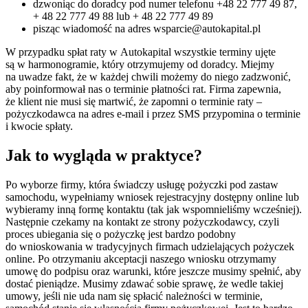
dzwoniąc do doradcy pod numer telefonu +48 22 777 49 87,
+ 48 22 777 49 88 lub + 48 22 777 49 89
pisząc wiadomość na adres wsparcie@autokapital.pl
W przypadku spłat raty w Autokapital wszystkie terminy ujęte
są w harmonogramie, który otrzymujemy od doradcy. Miejmy
na uwadze fakt, że w każdej chwili możemy do niego zadzwonić,
aby poinformował nas o terminie płatności rat. Firma zapewnia,
że klient nie musi się martwić, że zapomni o terminie raty –
pożyczkodawca na adres e-mail i przez SMS przypomina o terminie
i kwocie spłaty.
Jak to wygląda w praktyce?
Po wyborze firmy, która świadczy usługę pożyczki pod zastaw
samochodu, wypełniamy wniosek rejestracyjny dostępny online lub
wybieramy inną formę kontaktu (tak jak wspomnieliśmy wcześniej).
Następnie czekamy na kontakt ze strony pożyczkodawcy, czyli
proces ubiegania się o pożyczkę jest bardzo podobny
do wnioskowania w tradycyjnych firmach udzielających pożyczek
online. Po otrzymaniu akceptacji naszego wniosku otrzymamy
umowę do podpisu oraz warunki, które jeszcze musimy spełnić, aby
dostać pieniądze. Musimy zdawać sobie sprawę, że wedle takiej
umowy, jeśli nie uda nam się spłacić należności w terminie,