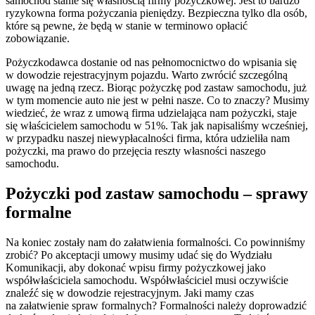
samochód stanie się własnością firmy pożyczkowej. Jest to bardzo
ryzykowna forma pożyczania pieniędzy. Bezpieczna tylko dla osób,
które są pewne, że będą w stanie w terminowo opłacić
zobowiązanie.
Pożyczkodawca dostanie od nas pełnomocnictwo do wpisania się
w dowodzie rejestracyjnym pojazdu. Warto zwrócić szczególną
uwagę na jedną rzecz. Biorąc pożyczkę pod zastaw samochodu, już
w tym momencie auto nie jest w pełni nasze. Co to znaczy? Musimy
wiedzieć, że wraz z umową firma udzielająca nam pożyczki, staje
się właścicielem samochodu w 51%. Tak jak napisaliśmy wcześniej,
w przypadku naszej niewypłacalności firma, która udzieliła nam
pożyczki, ma prawo do przejęcia reszty własności naszego
samochodu.
Pożyczki pod zastaw samochodu – sprawy
formalne
Na koniec zostały nam do załatwienia formalności. Co powinniśmy
zrobić? Po akceptacji umowy musimy udać się do Wydziału
Komunikacji, aby dokonać wpisu firmy pożyczkowej jako
współwłaściciela samochodu. Współwłaściciel musi oczywiście
znaleźć się w dowodzie rejestracyjnym. Jaki mamy czas
na załatwienie spraw formalnych? Formalności należy doprowadzić