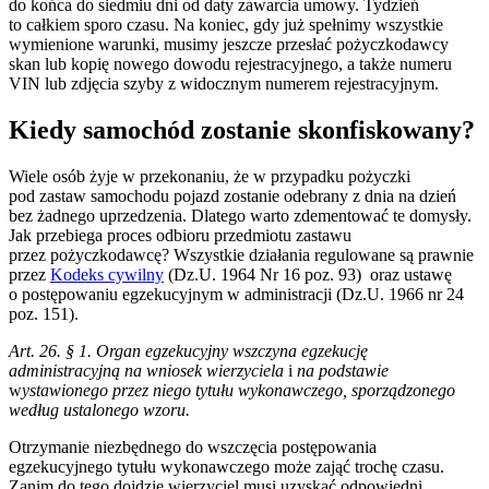
do końca do siedmiu dni od daty zawarcia umowy. Tydzień
to całkiem sporo czasu. Na koniec, gdy już spełnimy wszystkie
wymienione warunki, musimy jeszcze przesłać pożyczkodawcy
skan lub kopię nowego dowodu rejestracyjnego, a także numeru
VIN lub zdjęcia szyby z widocznym numerem rejestracyjnym.
Kiedy samochód zostanie skonfiskowany?
Wiele osób żyje w przekonaniu, że w przypadku pożyczki
pod zastaw samochodu pojazd zostanie odebrany z dnia na dzień
bez żadnego uprzedzenia. Dlatego warto zdementować te domysły.
Jak przebiega proces odbioru przedmiotu zastawu
przez pożyczkodawcę? Wszystkie działania regulowane są prawnie
przez
Kodeks cywilny
(Dz.U. 1964 Nr 16 poz. 93) oraz ustawę
o postępowaniu egzekucyjnym w administracji (Dz.U. 1966 nr 24
poz. 151).
Art. 26. § 1. Organ egzekucyjny wszczyna egzekucję
administracyjną na wniosek wierzyciela
i
na podstawie
w
ystawionego przez niego tytułu wykonawczego, sporządzonego
według ustalonego wzoru.
Otrzymanie niezbędnego do wszczęcia postępowania
egzekucyjnego tytułu wykonawczego może zająć trochę czasu.
Zanim do tego dojdzie wierzyciel musi uzyskać odpowiedni