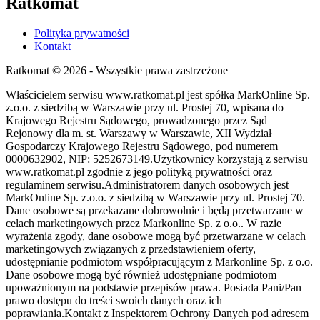
Ratkomat
Polityka prywatności
Kontakt
Ratkomat © 2026 - Wszystkie prawa zastrzeżone
Właścicielem serwisu www.ratkomat.pl jest spółka MarkOnline Sp.
z.o.o. z siedzibą w Warszawie przy ul. Prostej 70, wpisana do
Krajowego Rejestru Sądowego, prowadzonego przez Sąd
Rejonowy dla m. st. Warszawy w Warszawie, XII Wydział
Gospodarczy Krajowego Rejestru Sądowego, pod numerem
0000632902, NIP: 5252673149.Użytkownicy korzystają z serwisu
www.ratkomat.pl zgodnie z jego polityką prywatności oraz
regulaminem serwisu.Administratorem danych osobowych jest
MarkOnline Sp. z.o.o. z siedzibą w Warszawie przy ul. Prostej 70.
Dane osobowe są przekazane dobrowolnie i będą przetwarzane w
celach marketingowych przez Markonline Sp. z o.o.. W razie
wyrażenia zgody, dane osobowe mogą być przetwarzane w celach
marketingowych związanych z przedstawieniem oferty,
udostępnianie podmiotom współpracującym z Markonline Sp. z o.o.
Dane osobowe mogą być również udostępniane podmiotom
upoważnionym na podstawie przepisów prawa. Posiada Pani/Pan
prawo dostępu do treści swoich danych oraz ich
poprawiania.Kontakt z Inspektorem Ochrony Danych pod adresem