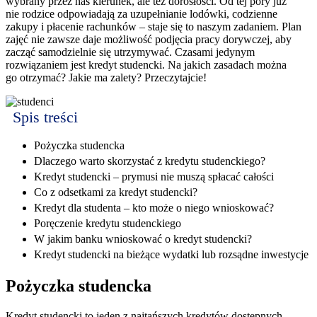
wybrany przez nas kierunek, ale też dorosłości. Od tej pory już
nie rodzice odpowiadają za uzupełnianie lodówki, codzienne
zakupy i płacenie rachunków – staje się to naszym zadaniem. Plan
zajęć nie zawsze daje możliwość podjęcia pracy dorywczej, aby
zacząć samodzielnie się utrzymywać. Czasami jedynym
rozwiązaniem jest kredyt studencki. Na jakich zasadach można
go otrzymać? Jakie ma zalety? Przeczytajcie!
Spis treści
Pożyczka studencka
Dlaczego warto skorzystać z kredytu studenckiego?
Kredyt studencki – prymusi nie muszą spłacać całości
Co z odsetkami za kredyt studencki?
Kredyt dla studenta – kto może o niego wnioskować?
Poręczenie kredytu studenckiego
W jakim banku wnioskować o kredyt studencki?
Kredyt studencki na bieżące wydatki lub rozsądne inwestycje
Pożyczka studencka
Kredyt studencki to jeden z najtańszych kredytów dostępnych