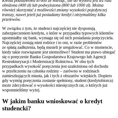
Kwota podstawowa to 600 zł/ miesiąc, ale do wyboru jest też rata
obniżona (400 zł) lub podwyższona (800 lub 1000 zł). Można
również skorzystać z możliwości zmiany wysokości pojedynczej
transzy, nawet jeżeli już posiadamy kredyt i otrzymaliśmy kilka
przelewów.
W związku z tym, że studenci najczęściej nie dysponują
zabezpieczeniem kredytu, o które w przypadku typowych klientów
upomniałby się bank, wymaga się od nich posiadania poręczyciela.
Najczęściej zostają nimi rodzice i to oni, w razie problemów
ze spłatą zadłużenia, będą musieli je uregulować. Co w momencie,
kiedy takie rozwiązanie jest niemożliwe? Student ma prawo ubiegać
się o poręczenie Banku Gospodarstwa Krajowego lub Agencji
Restrukturyzacji i Modernizacji Rolnictwa. W obu tych
przypadkach wysokość poręczenia jest uzależniona od dochodu
w przeliczeniu na członka rodziny – zarówno w rodzinach
zamieszkujących miasta, jak i tych z obszarów wiejskich. Dopiero
gdy wymóg poręczenia zostanie spełniony, student (kredytobiorca)
może zdecydować o wysokości miesięcznych rat, o których już
wspomnieliśmy wyżej.
W jakim banku wnioskować o kredyt
studencki?