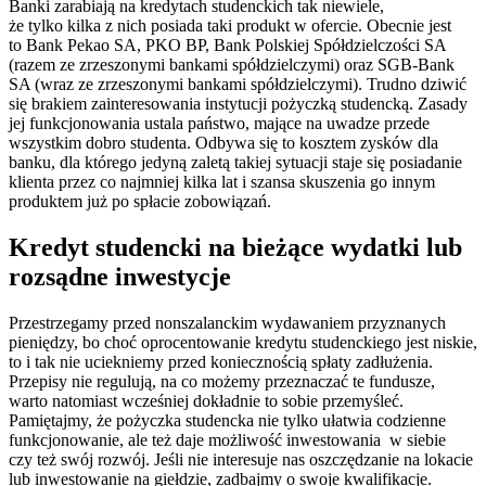
Banki zarabiają na kredytach studenckich tak niewiele,
że tylko kilka z nich posiada taki produkt w ofercie. Obecnie jest
to Bank Pekao SA, PKO BP, Bank Polskiej Spółdzielczości SA
(razem ze zrzeszonymi bankami spółdzielczymi) oraz SGB-Bank
SA (wraz ze zrzeszonymi bankami spółdzielczymi). Trudno dziwić
się brakiem zainteresowania instytucji pożyczką studencką. Zasady
jej funkcjonowania ustala państwo, mające na uwadze przede
wszystkim dobro studenta. Odbywa się to kosztem zysków dla
banku, dla którego jedyną zaletą takiej sytuacji staje się posiadanie
klienta przez co najmniej kilka lat i szansa skuszenia go innym
produktem już po spłacie zobowiązań.
Kredyt studencki na bieżące wydatki lub
rozsądne inwestycje
Przestrzegamy przed nonszalanckim wydawaniem przyznanych
pieniędzy, bo choć oprocentowanie kredytu studenckiego jest niskie,
to i tak nie uciekniemy przed koniecznością spłaty zadłużenia.
Przepisy nie regulują, na co możemy przeznaczać te fundusze,
warto natomiast wcześniej dokładnie to sobie przemyśleć.
Pamiętajmy, że pożyczka studencka nie tylko ułatwia codzienne
funkcjonowanie, ale też daje możliwość inwestowania w siebie
czy też swój rozwój. Jeśli nie interesuje nas oszczędzanie na lokacie
lub inwestowanie na giełdzie, zadbajmy o swoje kwalifikacje.