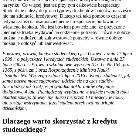
na rynku. Co więcej, jest też przy tym całkowicie bezpieczny.
Student nie należy do grona typowych klientów banków, najczęściej
nie ma zdolności kredytowej. Dlatego też taka pomoc to czasami
jedyna szansa na usamodzielnienie i rozpoczęcie budowanie
własnego kapitału. Nie jest bowiem powiedziane, że pożyczone
pieniądze trzeba wydawać na codzienne potrzeby – równie dobrze
można je odłożyć lub zainwestować potrzeby – równie dobrze
można je odłożyć lub zainwestować.
Podstawą prawną kredytu studenckiego jest Ustawa z dnia 17 lipca
1998 r. o pożyczkach i kredytach studenckich, Ustawa z dnia 27
lipca 2005 r. – Prawo o szkolnictwie wyższym (Dz. U. Nr 164, poz.
1365, z późn. zm.) oraz Rozporządzenie Ministra Nauki
i Szkolnictwa Wyższego z dnia 5 lipca 2016 r. Kredyt studencki, jak
sama nazwa może sugerować, udziela się na czas studiów
(nie dłuższy niż 6 lat), w przypadku doktorantów obejmuje
dodatkowe 4 lata. Pieniądze są wypłacane w trakcie trwania roku
akademickiego (a więc nie dłużej niż przez 10 miesięcy w roku),
ale zostaje wstrzymane, jeżeli student przebywa na urlopie
dziekańskim.
Dlaczego warto skorzystać z kredytu
studenckiego?