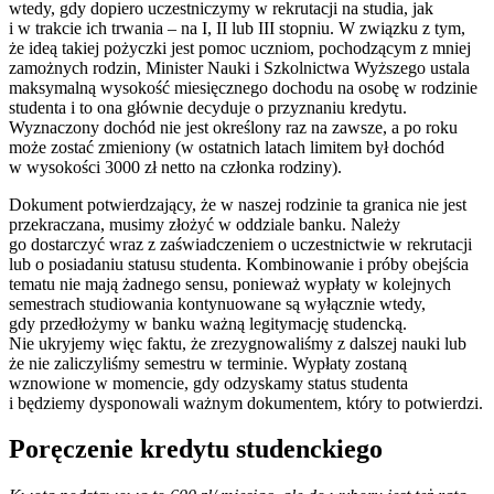
wtedy, gdy dopiero uczestniczymy w rekrutacji na studia, jak
i w trakcie ich trwania – na I, II lub III stopniu. W związku z tym,
że ideą takiej pożyczki jest pomoc uczniom, pochodzącym z mniej
zamożnych rodzin, Minister Nauki i Szkolnictwa Wyższego ustala
maksymalną wysokość miesięcznego dochodu na osobę w rodzinie
studenta i to ona głównie decyduje o przyznaniu kredytu.
Wyznaczony dochód nie jest określony raz na zawsze, a po roku
może zostać zmieniony (w ostatnich latach limitem był dochód
w wysokości 3000 zł netto na członka rodziny).
Dokument potwierdzający, że w naszej rodzinie ta granica nie jest
przekraczana, musimy złożyć w oddziale banku. Należy
go dostarczyć wraz z zaświadczeniem o uczestnictwie w rekrutacji
lub o posiadaniu statusu studenta. Kombinowanie i próby obejścia
tematu nie mają żadnego sensu, ponieważ wypłaty w kolejnych
semestrach studiowania kontynuowane są wyłącznie wtedy,
gdy przedłożymy w banku ważną legitymację studencką.
Nie ukryjemy więc faktu, że zrezygnowaliśmy z dalszej nauki lub
że nie zaliczyliśmy semestru w terminie. Wypłaty zostaną
wznowione w momencie, gdy odzyskamy status studenta
i będziemy dysponowali ważnym dokumentem, który to potwierdzi.
Poręczenie kredytu studenckiego