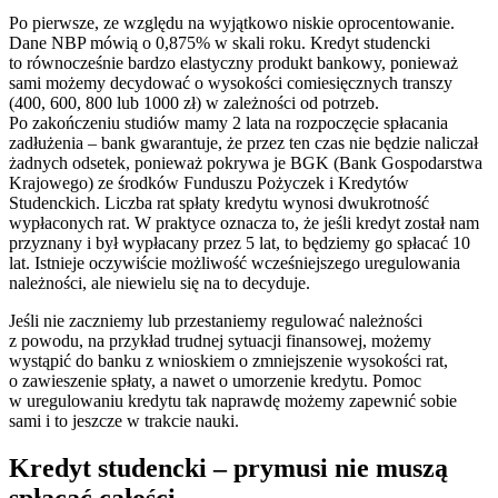
Po pierwsze, ze względu na wyjątkowo niskie oprocentowanie.
Dane NBP mówią o 0,875% w skali roku. Kredyt studencki
to równocześnie bardzo elastyczny produkt bankowy, ponieważ
sami możemy decydować o wysokości comiesięcznych transzy
(400, 600, 800 lub 1000 zł) w zależności od potrzeb.
Po zakończeniu studiów mamy 2 lata na rozpoczęcie spłacania
zadłużenia – bank gwarantuje, że przez ten czas nie będzie naliczał
żadnych odsetek, ponieważ pokrywa je BGK (Bank Gospodarstwa
Krajowego) ze środków Funduszu Pożyczek i Kredytów
Studenckich. Liczba rat spłaty kredytu wynosi dwukrotność
wypłaconych rat. W praktyce oznacza to, że jeśli kredyt został nam
przyznany i był wypłacany przez 5 lat, to będziemy go spłacać 10
lat. Istnieje oczywiście możliwość wcześniejszego uregulowania
należności, ale niewielu się na to decyduje.
Jeśli nie zaczniemy lub przestaniemy regulować należności
z powodu, na przykład trudnej sytuacji finansowej, możemy
wystąpić do banku z wnioskiem o zmniejszenie wysokości rat,
o zawieszenie spłaty, a nawet o umorzenie kredytu. Pomoc
w uregulowaniu kredytu tak naprawdę możemy zapewnić sobie
sami i to jeszcze w trakcie nauki.
Kredyt studencki – prymusi nie muszą
spłacać całości